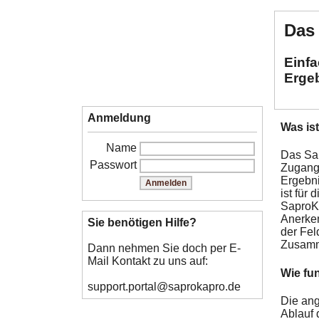
Das
Einfa
Erge
Anmeldung
Was ist
Name
Das Sap
Passwort
Zugangs
Ergebni
ist für
SaproK
Anerken
Sie benötigen Hilfe?
der Fe
Zusamm
Dann nehmen Sie doch per E-
Mail Kontakt zu uns auf:
Wie fun
support.portal@saprokapro.de
Die ang
Ablauf