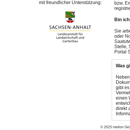
mit freundlicher Unterstützung:
bzw. Er
registri
Bin ich
Sie arb
oder No
Saatutw
Stelle,
Portal 
Was g
Neben 
Dokume
gibt e
Vermeh
einen 
entwic
direkt
Inform
© 2025 mellon Gese